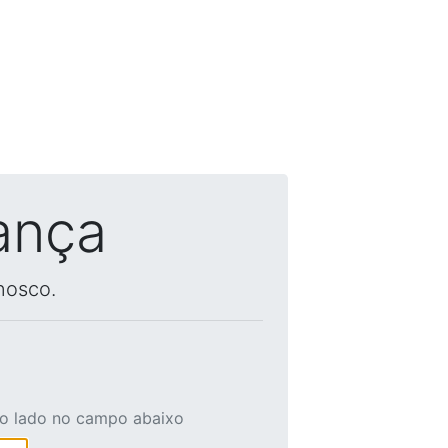
ança
nosco.
ao lado no campo abaixo