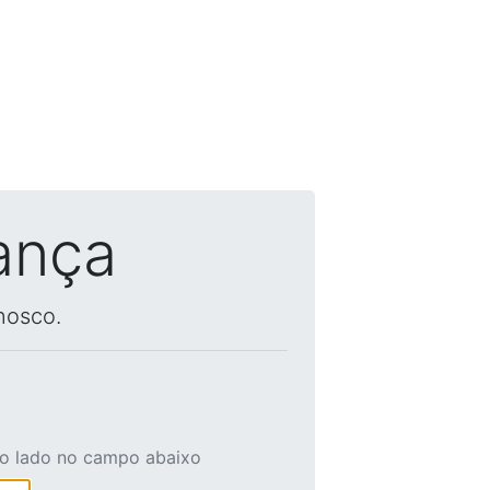
ança
nosco.
ao lado no campo abaixo