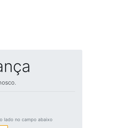
ança
nosco.
ao lado no campo abaixo